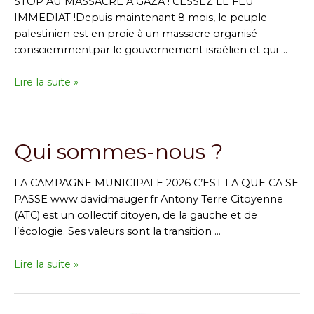
STOP AU MASSACRE À GAZA ! CESSEZ LE FEU
IMMEDIAT !Depuis maintenant 8 mois, le peuple
palestinien est en proie à un massacre organisé
consciemmentpar le gouvernement israélien et qui …
Manifestation
Lire la suite »
à
Antony,
le
Qui sommes-nous ?
15
juin
à
LA CAMPAGNE MUNICIPALE 2026 C’EST LA QUE CA SE
11
PASSE www.davidmauger.fr Antony Terre Citoyenne
h
(ATC) est un collectif citoyen, de la gauche et de
pour
l’écologie. Ses valeurs sont la transition …
Gaza
Qui
Lire la suite »
sommes-
nous
?