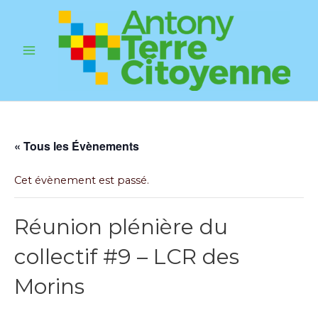
Aller
au
contenu
Main
Menu
« Tous les Évènements
Cet évènement est passé.
Réunion plénière du
collectif #9 – LCR des
Morins