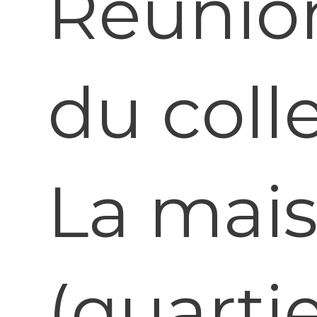
Réunion
du colle
La mais
(quarti