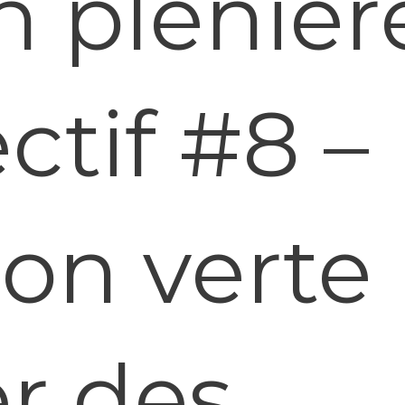
 plénièr
ctif #8 –
on verte
er des