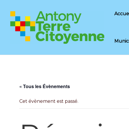
Aller
au
Accuei
contenu
Munic
« Tous les Évènements
Cet évènement est passé.