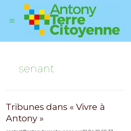
Aller
au
contenu
Main
Menu
senant
Tribunes dans « Vivre à
Antony »