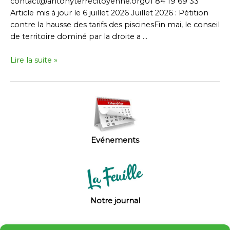
contact@antonyterrecitoyenne.org01 84 19 69 33
Article mis à jour le 6 juillet 2026 Juillet 2026 : Pétition
contre la hausse des tarifs des piscinesFin mai, le conseil
de territoire dominé par la droite a …
Tribunes
Lire la suite »
dans
« Vivre
à
Antony »
Evénements
Notre journal